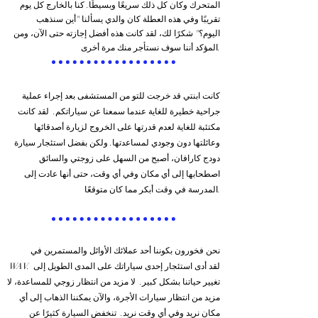
المتحرك وكان كل ذلك سريعًا وبسيطًا. كنا بالخارج كل يوم
تقريبًا وفي هذه العطلة كان والدي يسألنا "أين سنذهب
اليوم؟" شكرًا لك، لقد كانت هذه أفضل إجازته حتى الآن، ومن
المؤكد أننا سوف نستأجر منك مرة أخرى.
كانت ابنتي قد خرجت للتو من المستشفى بعد إجراء عملية
جراحية خطيرة للغاية عندما سمعنا عن سياراتكم. لقد كانت
مكتئبة للغاية لعدم قدرتها على الخروج لزيارة أصدقائها
وعائلتها دون وجودي لمساعدتها. ولكن بفضل استئجار سيارة
دودج كارافان، أصبح من السهل على زوجتي والسائق
اصطحابها إلى أي مكان وفي أي وقت، حتى أنها عادت إلى
المدرسة في وقت أبكر مما كان متوقعًا.
نحن فخورون بكوننا أحد عملائك الأوائل والمستمرين في
WAV. لقد أدى استئجار إحدى سياراتك على المدى الطويل إلى
تغيير حياتنا بشكل كبير. لا مزيد من انتظار زوجي للمساعدة، لا
مزيد من انتظار سيارات الأجرة، والآن يمكننا الذهاب إلى أي
مكان نريد وفي أي وقت نريد. تنخفض السيارة كثيرًا عن