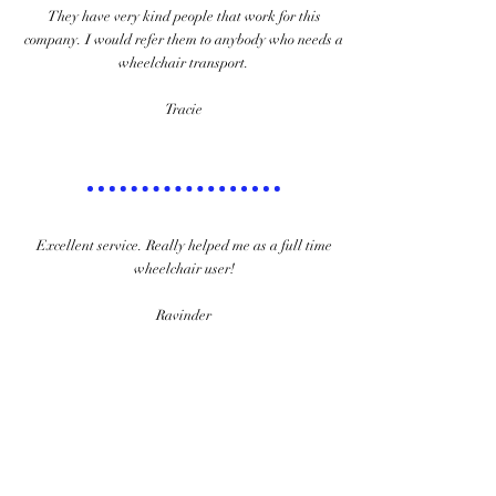
They have very kind people that work for this
company. I would refer them to anybody who needs a
w
heelchair transport.​
Tracie
Excellent service. Really helped me as a full time
wheelchair user!​
Ravinder
I recently met Dr. Omar at a conference in Dubai.
Deneen Cooper, my business partner, and I had the