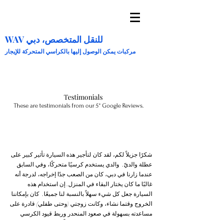
WAV للنقل المتخصص، دبي
مركبات يمكن الوصول إليها بالكراسي المتحركة للإيجار
Testimonials
These are testimonials from our 5* Google Reviews.
شكرًا جزيلاً لكم، لقد كان لتأجير هذه السيارة تأثير كبير على
عطلة والديّ. والدي يستخدم كرسيًا متحركًا، وفي السابق
عندما زارنا في دبي، كان من الصعب جدًا إخراجه، لدرجة أنه
غالبًا ما كان يختار البقاء في المنزل. إن استخدام هذه
السيارة جعل كل شيء سهلاً بالنسبة لنا جميعًا. كان بإمكاننا
الخروج وقتما نشاء، وكانت زوجتي (وحتى طفلي) قادرة على
مساعدته بسهولة في صعود المنحدر وربط قيود الكرسي